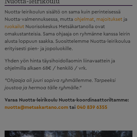
Nuotta-leirikoulu
Nuotta-leirikoulun sisältö on sama kuin perinteisessä
Nuotta-valmennuksessa, mutta
ohjelmat
,
majoitukset
ja
ruokailut
Nuorisokeskus Metsäkartanolla ovat
omakustanteisia. Sama ohjaaja on ryhmänne kanssa leirin
alusta loppuun saakka. Suosittelemme Nuotta-leirikoulua
erityisesti pien- ja jopoluokille.
Yhden yön hinta täysihoidollaomin liinavaattein ja
ohjelmilla alkaen 68€ / henkilö / vrk.
"Ohjaaja oli juuri sopiva ryhmällemme. Tarpeeksi
joustoa ja hermoa tälle ryhmälle."
Varaa Nuotta-leirikoulu Nuotta-koordinaattoriltamme:
nuotta@metsakartano.com
tai
040 839 6355