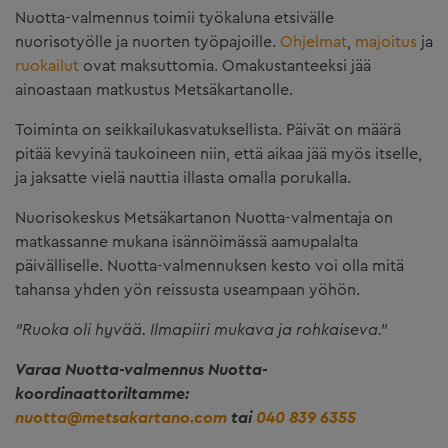
Nuotta-valmennus toimii työkaluna etsivälle
nuorisotyölle ja nuorten työpajoille.
Ohjelmat
,
majoitus
ja
ruokailut
ovat maksuttomia. Omakustanteeksi jää
ainoastaan matkustus Metsäkartanolle.
Toiminta on seikkailukasvatuksellista. Päivät on määrä
pitää kevyinä taukoineen niin, että aikaa jää myös itselle,
ja jaksatte vielä nauttia illasta omalla porukalla.
Nuorisokeskus Metsäkartanon Nuotta-valmentaja on
matkassanne mukana isännöimässä aamupalalta
päivälliselle. Nuotta-valmennuksen kesto voi olla mitä
tahansa yhden yön reissusta useampaan yöhön.
"Ruoka oli hyvää. Ilmapiiri mukava ja rohkaiseva."
Varaa Nuotta-valmennus Nuotta-
koordinaattoriltamme:
nuotta@metsakartano.com
tai
040 839 6355