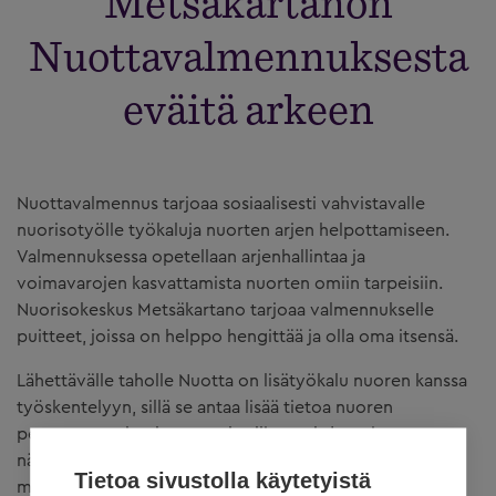
Metsäkartanon
Nuottavalmennuksesta
eväitä arkeen
Nuottavalmennus tarjoaa sosiaalisesti vahvistavalle
nuorisotyölle työkaluja nuorten arjen helpottamiseen.
Valmennuksessa opetellaan arjenhallintaa ja
voimavarojen kasvattamista nuorten omiin tarpeisiin.
Nuorisokeskus Metsäkartano tarjoaa valmennukselle
puitteet, joissa on helppo hengittää ja olla oma itsensä.
Lähettävälle taholle Nuotta on lisätyökalu nuoren kanssa
työskentelyyn, sillä se antaa lisää tietoa nuoren
persoonasta, luo luottamuksellista suhdetta ja auttaa
näkemään laajemmin nuoren voimavarat ja
Tietoa sivustolla käytetyistä
mahdollisuudet.