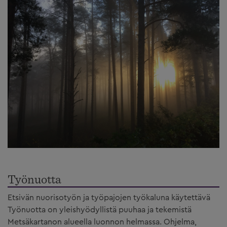
Työnuotta
Etsivän nuorisotyön ja työpajojen työkaluna käytettävä
Työnuotta on yleishyödyllistä puuhaa ja tekemistä
Metsäkartanon alueella luonnon helmassa. Ohjelma,