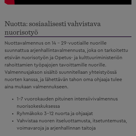
Nuotta: sosiaalisesti vahvistava
nuorisotyö
Nuottavalmennus on 14 - 29-vuotiaille nuorille
suunnattua arjenhallintavalmennusta, joka on tarkoitettu
etsivän nuorisotyön ja Opetus- ja kulttuuriministeriön
rahoittamien työpajojen tavoittamille nuorille.
Valmennusjakson sisältö suunnitellaan yhteistyössä
nuorten kanssa, ja lähettävän tahon oma ohjaaja tulee
aina mukaan valmennukseen.
1–7 vuorokauden pituinen intensiivivalmennus
nuorisokeskuksessa
Ryhmäkoko 3–12 nuorta ja ohjaajat
Vahvistaa nuoren itseluottamusta, itsetuntemusta,
voimavaroja ja arjenhallinnan taitoja