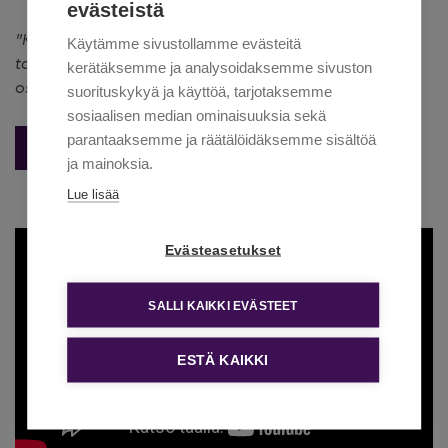
evästeistä
"Kiitos ohjaajat! Luotte rennon fiiliksen nuottaan, ja se
Käytämme sivustollamme evästeitä
tarttuu meihin muihinkin." - Nuotta-valmennuksen
kerätäksemme ja analysoidaksemme sivuston
osallistuja
suorituskykyä ja käyttöä, tarjotaksemme
sosiaalisen median ominaisuuksia sekä
parantaaksemme ja räätälöidäksemme sisältöä
VIDEO: MITÄ NUOTTA-VALMENNUS ON?
ja mainoksia.
Lue lisää
Evästeasetukset
SALLI KAIKKI EVÄSTEET
ESTÄ KAIKKI