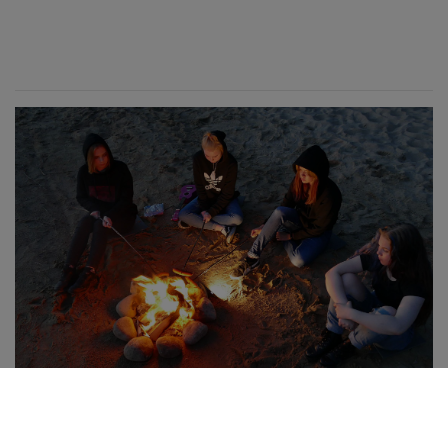
Roihu-hankkeen voimin kohti
toimintakulttuurin muutosta