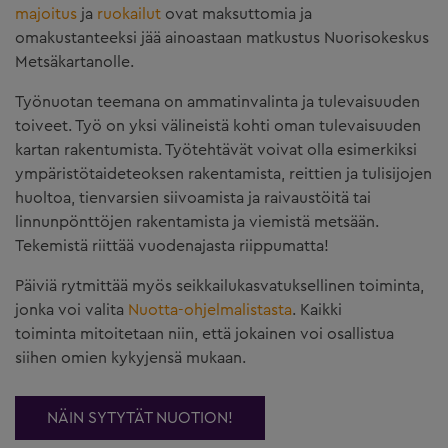
majoitus
ja
ruokailut
ovat maksuttomia ja
omakustanteeksi jää ainoastaan matkustus Nuorisokeskus
Metsäkartanolle.
Työnuotan teemana on ammatinvalinta ja tulevaisuuden
toiveet. Työ on yksi välineistä kohti oman tulevaisuuden
kartan rakentumista. Työtehtävät voivat olla esimerkiksi
ympäristötaideteoksen rakentamista, reittien ja tulisijojen
huoltoa, tienvarsien siivoamista ja raivaustöitä tai
linnunpönttöjen rakentamista ja viemistä metsään.
Tekemistä riittää vuodenajasta riippumatta!
Päiviä rytmittää myös seikkailukasvatuksellinen toiminta,
jonka voi valita
Nuotta-ohjelmalistasta
. Kaikki
toiminta mitoitetaan niin, että jokainen voi osallistua
siihen omien kykyjensä mukaan.
NÄIN SYTYTÄT NUOTION!