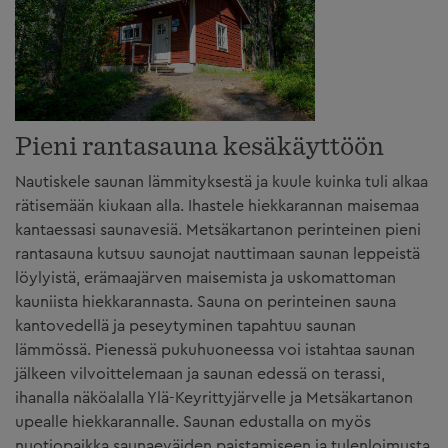
Pieni rantasauna kesäkäyttöön
Nautiskele saunan lämmityksestä ja kuule kuinka tuli alkaa
rätisemään kiukaan alla. Ihastele hiekkarannan maisemaa
kantaessasi saunavesiä. Metsäkartanon perinteinen pieni
rantasauna kutsuu saunojat nauttimaan saunan leppeistä
löylyistä, erämaajärven maisemista ja uskomattoman
kauniista hiekkarannasta. Sauna on perinteinen sauna
kantovedellä ja peseytyminen tapahtuu saunan
lämmössä. Pienessä pukuhuoneessa voi istahtaa saunan
jälkeen vilvoittelemaan ja saunan edessä on terassi,
ihanalla näköalalla Ylä-Keyrittyjärvelle ja Metsäkartanon
upealle hiekkarannalle. Saunan edustalla on myös
nuotiopaikka saunaeväiden paistamiseen ja tulenloimusta