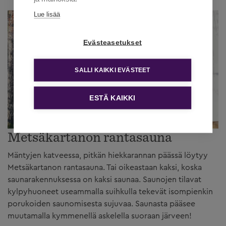
Lue lisää
Evästeasetukset
SALLI KAIKKI EVÄSTEET
ESTÄ KAIKKI
Metsäkartanon rantasauna
Mäntyjen katveessa, pitkän hiekkarannan päässä löytyy
Metsäkartanon rantasauna. Tai oikeastaan kaksi, koska
saunarakennuksessa on kaksi saunaa. Saunojen tilavat
kylpyhuoneet useammalla suihkulla tekevät isompienkin
porukoiden saunomisesta sujuvaa. Saunasta pääsee
muutamalla kymmenellä askelella suoraan järveen!