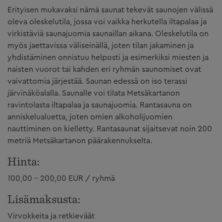
Erityisen mukavaksi nämä saunat tekevät saunojen välissä
oleva oleskelutila, jossa voi vaikka herkutella iltapalaa ja
virkistäviä saunajuomia saunaillan aikana. Oleskelutila on
myös jaettavissa väliseinällä, joten tilan jakaminen ja
yhdistäminen onnistuu helposti ja esimerkiksi miesten ja
naisten vuorot tai kahden eri ryhmän saunomiset ovat
vaivattomia järjestää. Saunan edessä on iso terassi
järvinäköalalla. Saunalle voi tilata Metsäkartanon
ravintolasta iltapalaa ja saunajuomia. Rantasauna on
anniskelualuetta, joten omien alkoholijuomien
nauttiminen on kielletty. Rantasaunat sijaitsevat noin 200
metriä Metsäkartanon päärakennukselta.
Hinta:
100,00 - 200,00 EUR / ryhmä
Lisämaksusta:
Virvokkeita ja retkieväät