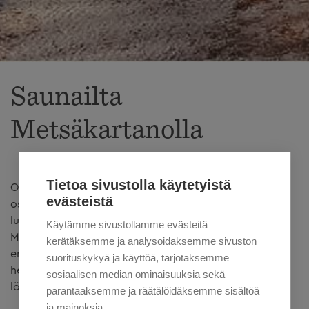
Saunailta
Metsäkartanolla
Tietoa sivustolla käytetyistä
Onko suunnitteilla saunailta kaveriporukan kesken tai
evästeistä
osaksi työpaikan illanviettoa? Kaipaatteko
luonnonläheistä saunaa morsiussaunan toteuttamiseksi?
Käytämme sivustollamme evästeitä
Metsäkartanolla on useita saunoja, jotka sopivat
kerätäksemme ja analysoidaksemme sivuston
erinomaisesti saunaillan viettoon. Täällä onnistuvat niin
suorituskykyä ja käyttöä, tarjotaksemme
hemmotteleva saunakokemus kuin erähenkinen
sosiaalisen median ominaisuuksia sekä
löylyttelykin.
parantaaksemme ja räätälöidäksemme sisältöä
ja mainoksia.