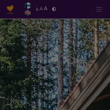
A
A
A